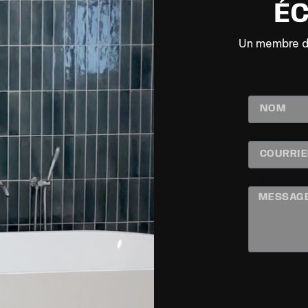
É
Un membre de 
Nom
Courriel
Message